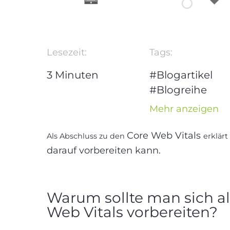
Lesezeit:
Tags:
3
Minuten
#Blogartikel
#Blogreihe
Google Update
Mehr anzeigen
2021
#Content
#Google
Core Web Vitals
Als Abschluss zu den
erklärt
#Internet
#We
darauf vorbereiten kann.
#Website
Warum sollte man sich a
Web Vitals vorbereiten?