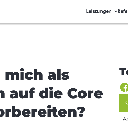
Leistungen
Refe
T
 mich als
 auf die Core
K
orbereiten?
A