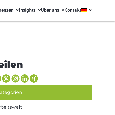
renzen
Insights
Über uns
Kontakt
eilen
ategorien
rbeitswelt