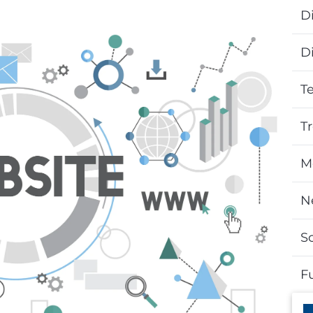
Di
D
T
T
M
N
S
F