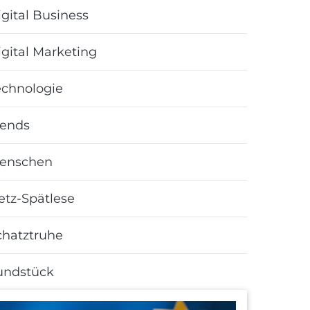
gital Business
igital Marketing
echnologie
rends
enschen
etz-Spätlese
chatztruhe
undstück