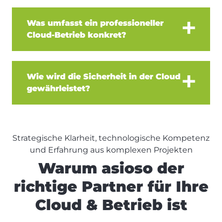
Was umfasst ein professioneller
Cloud-Betrieb konkret?
Ein professioneller Cloud-Betrieb geht weit über Hosting hinaus und umfasst Monitoring, Sicherheitsmanagement, Updates, Performance-Optimierung sowie die Automatisierung von Betriebsprozessen. Ziel ist ein stabiler, sicherer und effizienter Betrieb Ihrer Anwendungen.
Wie wird die Sicherheit in der Cloud
gewährleistet?
Sicherheit wird durch ein Zusammenspiel aus moderner Infrastruktur, klar definierten Prozessen und kontinuierlichem Monitoring sichergestellt. Regelmäßige Updates, Zugriffskontrollen und automatisierte Sicherheitsmechanismen schützen Ihre Systeme und Daten zuverlässig.
Strategische Klarheit, technologische Kompetenz
und Erfahrung aus komplexen Projekten
Warum asioso der
richtige Partner für Ihre
Cloud & Betrieb ist