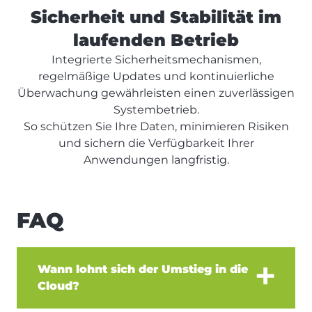
Sicherheit und Stabilität im
laufenden Betrieb
Integrierte Sicherheitsmechanismen,
regelmäßige Updates und kontinuierliche
Überwachung gewährleisten einen zuverlässigen
Systembetrieb.
So schützen Sie Ihre Daten, minimieren Risiken
und sichern die Verfügbarkeit Ihrer
Anwendungen langfristig.
FAQ
Wann lohnt sich der Umstieg in die
Cloud?
Ein Umstieg lohnt sich, wenn Ihre bestehende Infrastruktur an Grenzen stößt – etwa bei Skalierbarkeit, Performance oder Wartungsaufwand. Cloud-Lösungen ermöglichen es, Ressourcen flexibel anzupassen, Systeme effizienter zu betreiben und schneller auf neue Anforderungen zu reagieren.