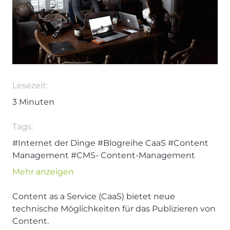
Lesezeit:
3
Minuten
Tags:
#Internet der Dinge
#Blogreihe CaaS
#Content
Management
#CMS- Content-Management
#CaaS
#Content
#Content Management System
Mehr anzeigen
#Content-as-a-Service
#ContentHub
#Headless
Content Management
Content as a Service (CaaS) bietet neue
technische Möglichkeiten für das Publizieren von
Content.