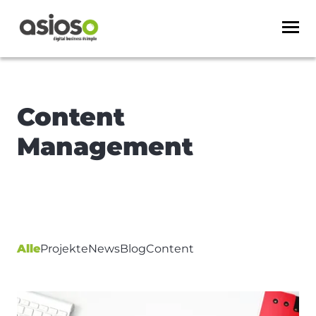
Content
Management
Alle
Projekte
News
Blog
Content