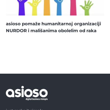
asioso pomaže humanitarnoj organizaciji
NURDOR i mališanima obolelim od raka