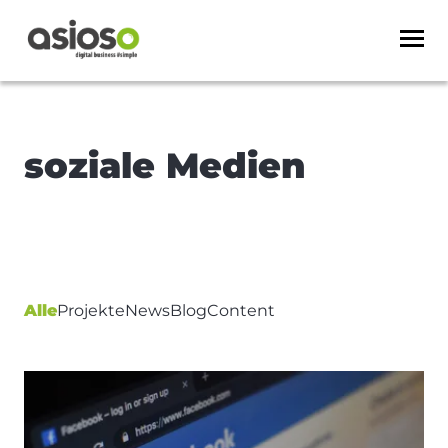
soziale Medien
Alle
Projekte
News
Blog
Content