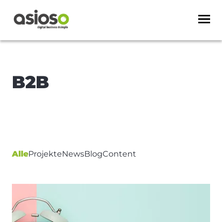
B2B
Alle
Projekte
News
Blog
Content