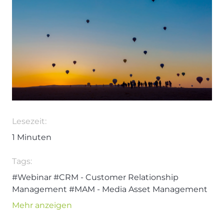
Lesezeit:
1
Minuten
Tags:
#Webinar
#CRM - Customer Relationship
Management
#MAM - Media Asset Management
#Marketing Automation
#PIM - Product
Mehr anzeigen
Information Management
#WCM
#Nico