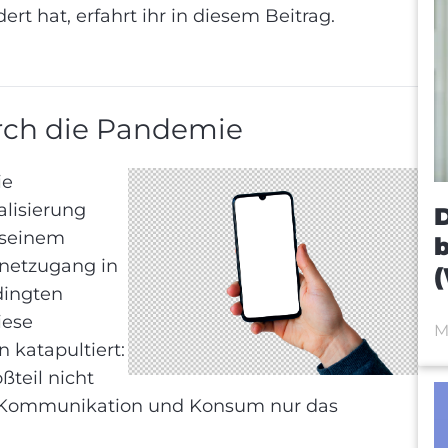
rt hat, erfahrt ihr in diesem Beitrag.
ch die Pandemie
ie
lisierung
D
t seinem
b
rnetzugang in
dingten
iese
M
 katapultiert:
teil nicht
u Kommunikation und Konsum nur das