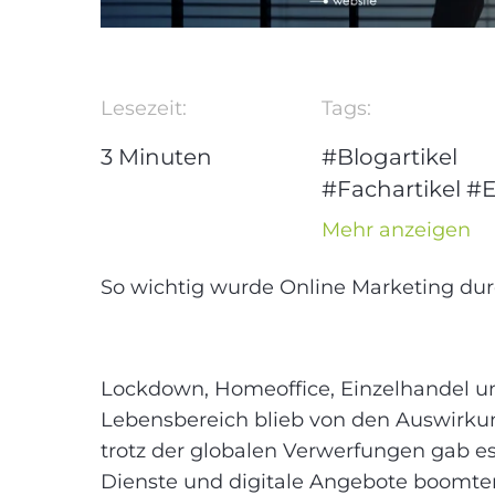
Lesezeit:
Tags:
3
Minuten
#Blogartikel
#Fachartikel
#E
Commerce
Mehr anzeigen
#Digital
Marketing
So wichtig wurde Online Marketing du
#Digitalisierun
#Online-Shop
Lockdown, Homeoffice, Einzelhandel u
Lebensbereich blieb von den Auswirk
trotz der globalen Verwerfungen gab es
Dienste und digitale Angebote boomten 