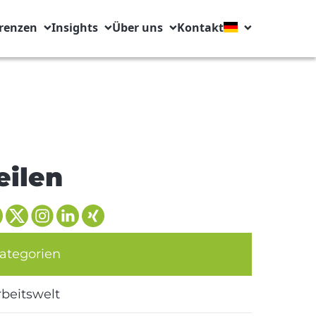
renzen
Insights
Über uns
Kontakt
eilen
ategorien
rbeitswelt