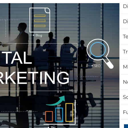
Di
D
T
T
M
N
S
F