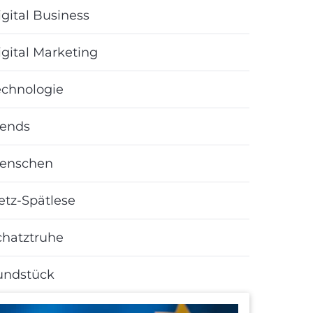
gital Business
igital Marketing
echnologie
rends
enschen
etz-Spätlese
chatztruhe
undstück