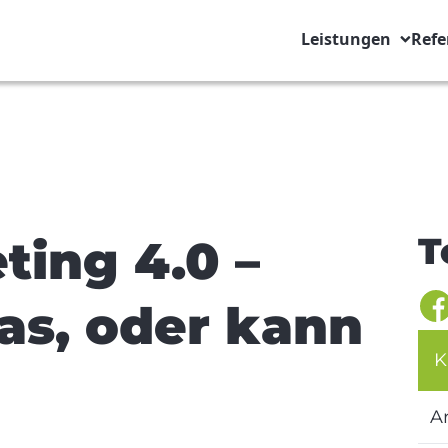
Leistungen
Refe
T
ting 4.0 –
das, oder kann
K
A