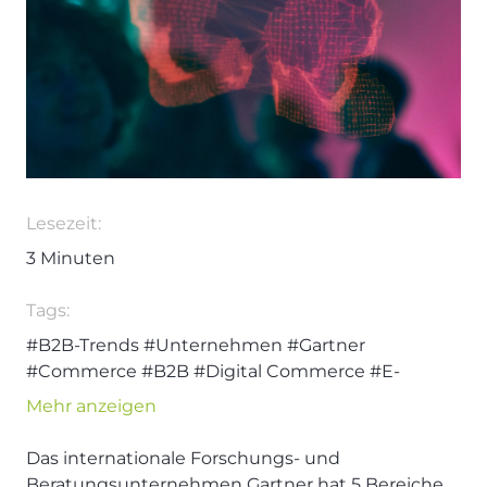
Lesezeit:
3
Minuten
Tags:
#B2B-Trends
#Unternehmen
#Gartner
#Commerce
#B2B
#Digital Commerce
#E-
Commerce
#Technologie
#Trends
Mehr anzeigen
Das internationale Forschungs- und
Beratungsunternehmen Gartner hat 5 Bereiche