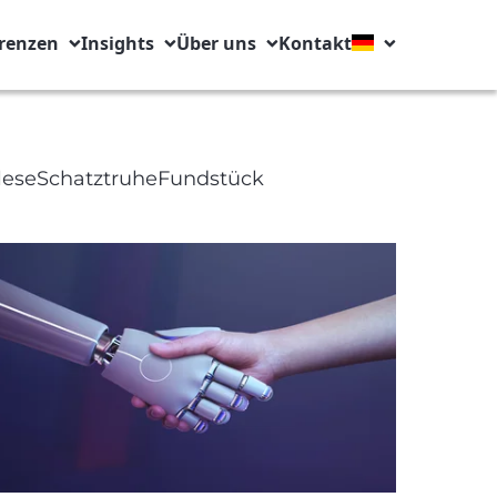
renzen
Insights
Über uns
Kontakt
lese
Schatztruhe
Fundstück