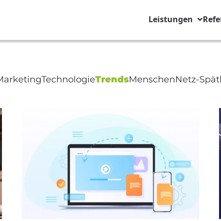
Leistungen
Refe
ge Title
 Marketing
Technologie
Trends
Menschen
Netz-Spät