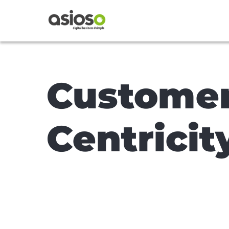
Custome
Centricit