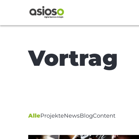
Vortrag
Alle
Projekte
News
Blog
Content