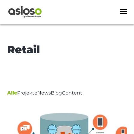
Retail
Alle
Projekte
News
Blog
Content