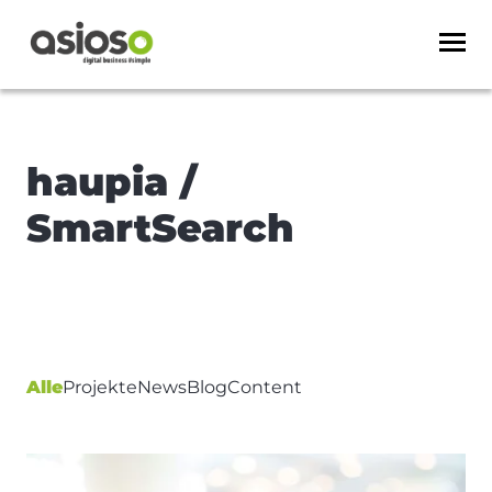
haupia /
SmartSearch
Alle
Projekte
News
Blog
Content