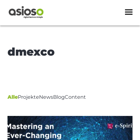
dmexco
Alle
Projekte
News
Blog
Content