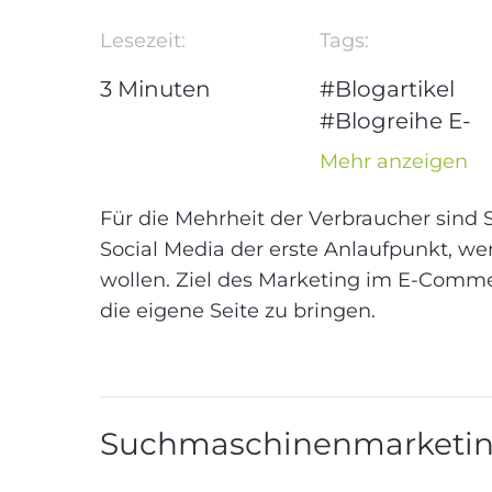
Lesezeit:
Tags:
3
Minuten
#Blogartikel
#Blogreihe E-
Commerce
Mehr anzeigen
#Content
Marketing
#E-
Für die Mehrheit der Verbraucher sind
Commerce
#S
Social Media der erste Anlaufpunkt, we
#Social Media
wollen. Ziel des Marketing im E-Comme
die eigene Seite zu bringen.
#Content
#Marketing
Suchmaschinenmarketi