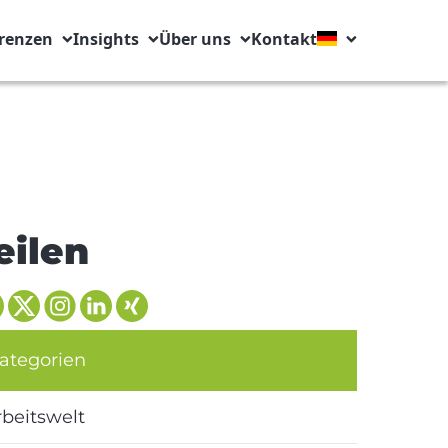
renzen
Insights
Über uns
Kontakt
eilen
ategorien
rbeitswelt