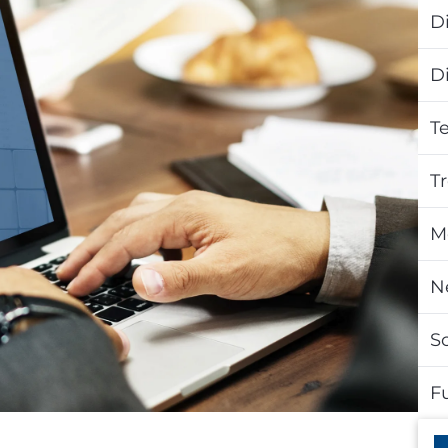
Di
D
T
T
M
N
S
F