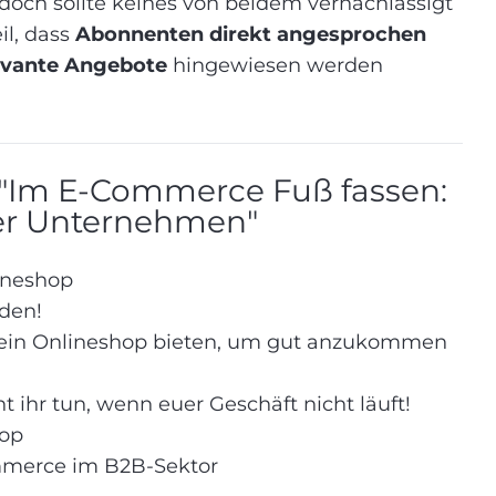
edoch sollte keines von beidem vernachlässigt
il, dass
Abonnenten direkt angesprochen
evante Angebote
hingewiesen werden
he "Im E-Commerce Fuß fassen:
uer Unternehmen"
ineshop
den!
 ein Onlineshop bieten, um gut anzukommen
 ihr tun, wenn euer Geschäft nicht läuft!
hop
mmerce im B2B-Sektor