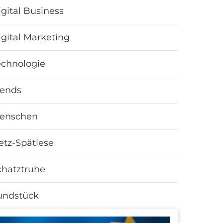
gital Business
igital Marketing
echnologie
rends
enschen
etz-Spätlese
chatztruhe
undstück