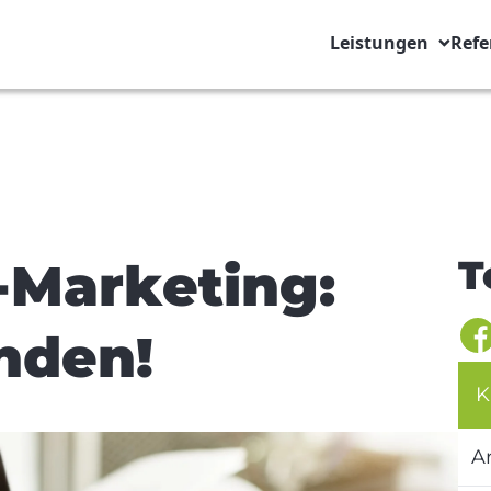
Leistungen
Refe
T
Marketing:
nden!
K
A